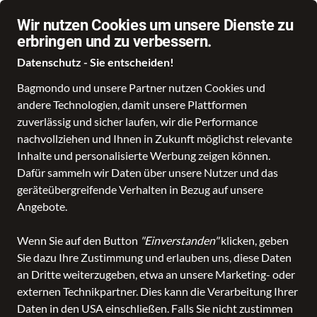
Wir nutzen Cookies um unsere Dienste zu
erbringen und zu verbessern.
Datenschutz - Sie entscheiden!
Bagmondo und unsere Partner nutzen Cookies und
Schule
Reise
Business
Freizeit
Fashion & Lifestyle
andere Technologien, damit unsere Plattformen
zuverlässig und sicher laufen, wir die Performance
alle Kategorien
Accessoires
Schirm
nachvollziehen und Ihnen in Zukunft möglichst relevante
Schirm
in Faber Lederwaren
Inhalte und personalisierte Werbung zeigen können.
Dafür sammeln wir Daten über unsere Nutzer und das
geräteübergreifende Verhalten in Bezug auf unsere
ALLE FILTER
Angebote.
Wenn Sie auf den Button
"Einverstanden"
klicken, geben
SALE
Marken
Farbe
Sie dazu Ihre Zustimmung und erlauben uns, diese Daten
an Dritte weiterzugeben, etwa an unsere Marketing- oder
externen Technikpartner. Dies kann die Verarbeitung Ihrer
81 Produkte
Daten in den USA einschließen. Falls Sie nicht zustimmen