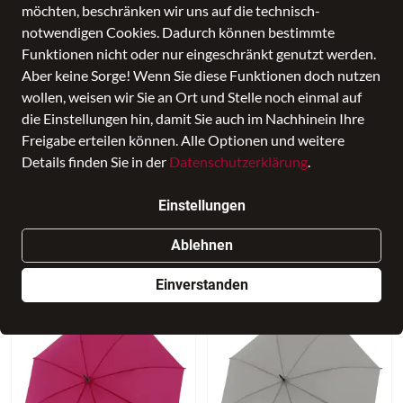
möchten, beschränken wir uns auf die technisch-
notwendigen Cookies. Dadurch können bestimmte
Funktionen nicht oder nur eingeschränkt genutzt werden.
Aber keine Sorge! Wenn Sie diese Funktionen doch nutzen
wollen, weisen wir Sie an Ort und Stelle noch einmal auf
die Einstellungen hin, damit Sie auch im Nachhinein Ihre
Freigabe erteilen können. Alle Optionen und weitere
Details finden Sie in der
Datenschutzerklärung
.
Einstellungen
NEU
NEU
DOPPLER
DOPPLER
Ablehnen
Trend Stick AC uni yellow
Trend Stick AC uni aqua blue
9,99 €
9,99 €
Einverstanden