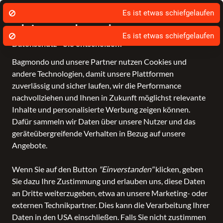
Es ist etwas schiefgelaufen
Wir nutzen Cookies um unsere Dienste zu
erbringen und zu verbessern.
Es ist etwas schiefgelaufen
Datenschutz - Sie entscheiden!
Bagmondo und unsere Partner nutzen Cookies und
Schule
Reise
Business
Freizeit
Fashion & Lifestyle
andere Technologien, damit unsere Plattformen
zuverlässig und sicher laufen, wir die Performance
alle Kategorien
Freizeit
Taschen
Handtasche
nachvollziehen und Ihnen in Zukunft möglichst relevante
Handtasche
in Faber
Inhalte und personalisierte Werbung zeigen können.
Dafür sammeln wir Daten über unsere Nutzer und das
Lederwaren
geräteübergreifende Verhalten in Bezug auf unsere
Angebote.
ALLE FILTER
Wenn Sie auf den Button
"Einverstanden"
klicken, geben
Sie dazu Ihre Zustimmung und erlauben uns, diese Daten
SALE
an Dritte weiterzugeben, etwa an unsere Marketing- oder
externen Technikpartner. Dies kann die Verarbeitung Ihrer
Daten in den USA einschließen. Falls Sie nicht zustimmen
Anhand der von Ihnen verwendeten Filter konnten