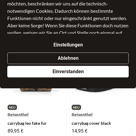
möchten, beschränken wir uns auf die technisch-
keine Suchergebnisse gefunden werden.
notwendigen Cookies. Dadurch können bestimmte
Funktionen nicht oder nur eingeschränkt genutzt werden.
Aber keine Sorge! Wenn Sie diese Funktionen doch nutzen
Produkte aus ähnlichen Kategorien
wollen, weisen wir Sie an Ort und Stelle noch einmal auf
die Einstellungen hin, damit Sie auch im Nachhinein Ihre
Einstellungen
Freigabe erteilen können. Alle Optionen und weitere
Details finden Sie in der
Datenschutzerklärung
.
Ablehnen
Einverstanden
NEU
NEU
Reisenthel
Reisenthel
carrybag leo fake fur
carrybag cover black
89,95 €
14,95 €